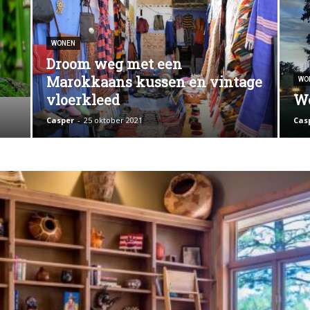
WONEN
Droom weg met een
Marokkaans kussen en vintage
WO
vloerkleed
We
Casper
-
25 oktober 2021
Cas