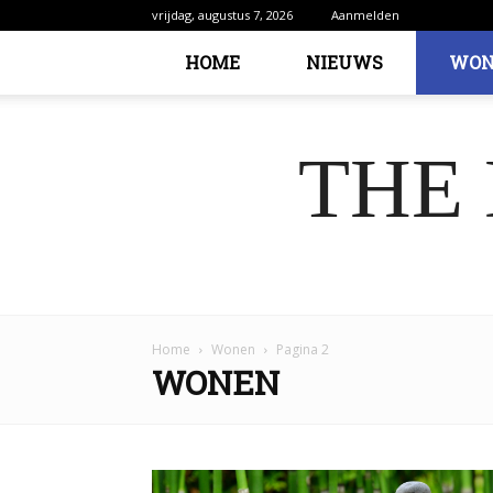
vrijdag, augustus 7, 2026
Aanmelden
HOME
NIEUWS
WON
THE
Home
Wonen
Pagina 2
WONEN