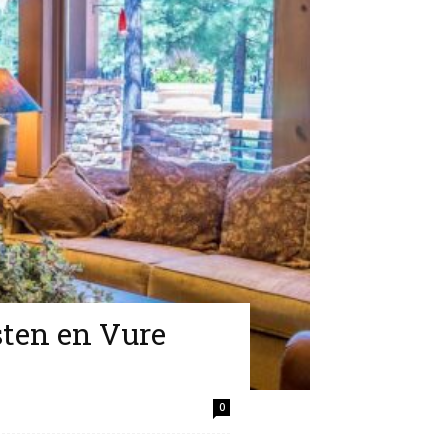
sten en Vure
0