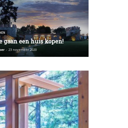
NEN
 gaan een huis kopen!
per
-
23 november 2020