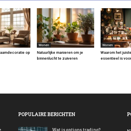
Wonen
Wonen
raamdecoratie op
Natuurlijke manieren om je
Waarom het juiste
binnenlucht te zuiveren
essentieel is voo
POPULAIRE BERICHTEN
P
e
Wat is options trading?