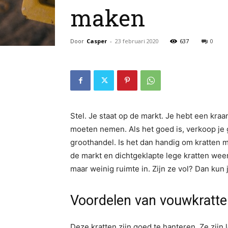
maken
Door
Casper
-
23 februari 2020
637
0
Stel. Je staat op de markt. Je hebt een kra
moeten nemen. Als het goed is, verkoop je 
groothandel. Is het dan handig om kratten m
de markt en dichtgeklapte lege kratten wee
maar weinig ruimte in. Zijn ze vol? Dan kun
Voordelen van vouwkratt
Deze kratten zijn goed te hanteren. Ze zijn 