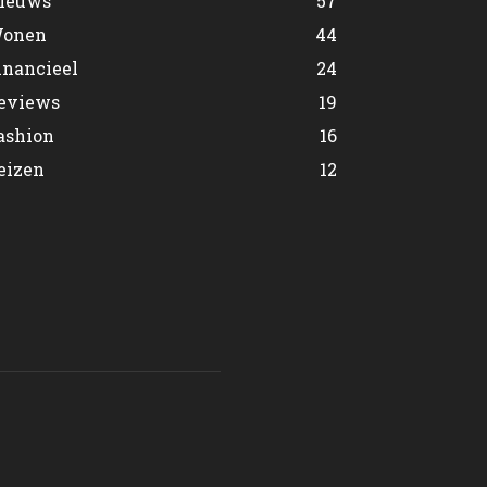
ieuws
57
onen
44
inancieel
24
eviews
19
ashion
16
eizen
12