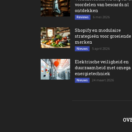
voordelen van bescards.nl
ontdekken
6 mei 2026
Reviews
Shopify en modulaire
strategieën voor groeiende
merken
5 april 2026
Nieuws
Elektrische veiligheid en
duurzaamheid met omega
energietechniek
24 maart 2026
Nieuws
OV