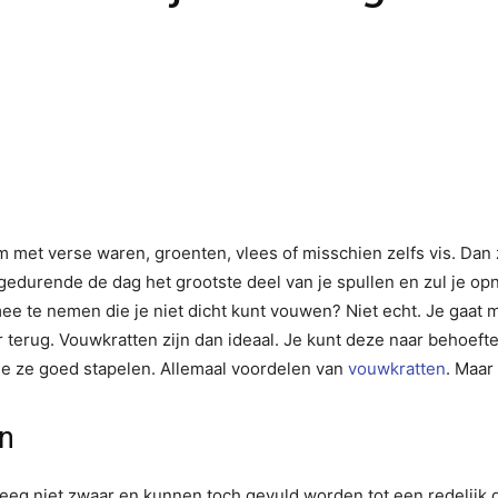
am met verse waren, groenten, vlees of misschien zelfs vis. Dan
gedurende de dag het grootste deel van je spullen en zul je o
ee te nemen die je niet dicht kunt vouwen? Niet echt. Je gaat m
r terug. Vouwkratten zijn dan ideaal. Je kunt deze naar behoef
 je ze goed stapelen. Allemaal voordelen van
vouwkratten
. Maar
en
leeg niet zwaar en kunnen toch gevuld worden tot een redelijk ge