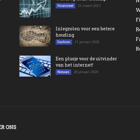
N
22 maart 2021
Financieel
W
F
Inlegzolen voor een betere
R
houding
F
31 januari 2020
Fashion
R
Een plusje voor de uitvinder
van het internet!
28 januari 2020
Nieuws
ER ONS