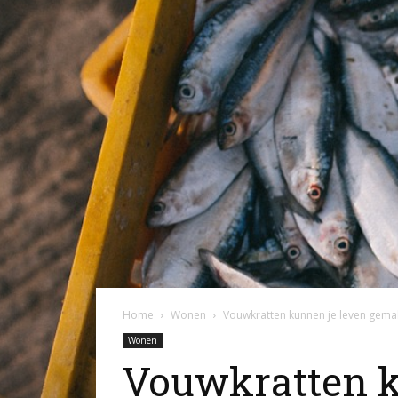
Home
Wonen
Vouwkratten kunnen je leven gema
Wonen
Vouwkratten k