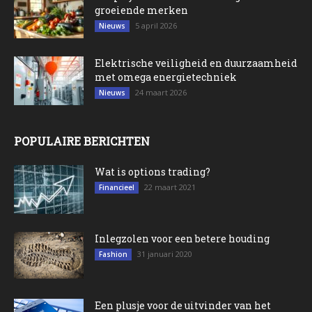
groeiende merken
5 april 2026
Nieuws
Elektrische veiligheid en duurzaamheid
met omega energietechniek
24 maart 2026
Nieuws
POPULAIRE BERICHTEN
Wat is options trading?
22 maart 2021
Financieel
Inlegzolen voor een betere houding
31 januari 2020
Fashion
Een plusje voor de uitvinder van het