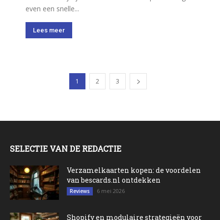
even een snelle...
Lees meer
1
2
3
SELECTIE VAN DE REDACTIE
Verzamelkaarten kopen: de voordelen
van bescards.nl ontdekken
6 mei 2026
Reviews
Shopify en modulaire strategieën voor