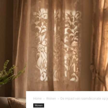
Home
Wonen
De impact van raamdecoratie op je
Wonen