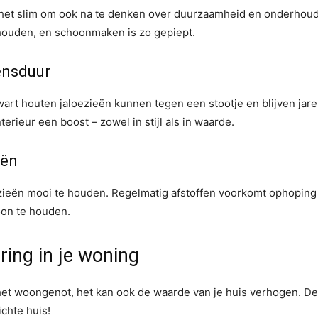
s het slim om ook na te denken over duurzaamheid en onderhou
houden, en schoonmaken is zo gepiept.
ensduur
wart houten jaloezieën kunnen tegen een stootje en blijven jare
erieur een boost – zowel in stijl als in waarde.
eën
zieën mooi te houden. Regelmatig afstoffen voorkomt ophoping v
oon te houden.
ring in je woning
et woongenot, het kan ook de waarde van je huis verhogen. Den
chte huis!