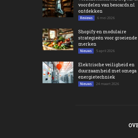
voordelen van bescards.nl
ontdekken
6 mei 2026
Reviews
Shopify en modulaire
strategieën voor groeiende
merken
5 april 2026
Nieuws
Elektrische veiligheid en
duurzaamheid met omega
energietechniek
24 maart 2026
Nieuws
OV