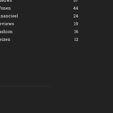
ieuws
57
onen
44
inancieel
24
eviews
19
ashion
16
eizen
12