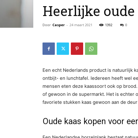
Heerlijke oude
Door
Casper
-
24 maart 2021
1392
0
Een echt Nederlands product is natuurlijk k
ontbijt- en lunchtafel. Iedereen heeft wel e
mensen eten deze kaassoort ook op brood
of gewoon in de supermarkt. Het is echter o
favoriete stukken kaas gewoon aan de deur
Oude kaas kopen voor een
Een Nederlandse borrelplank bestaat natuurli