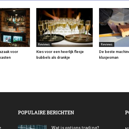
Reviews
Reviews
azaak voor
Kies voor een heerlijk flesje
De beste machin
kasten
bubbels als drankje
klusjesman
POPULAIRE BERICHTEN
P
e
Wat is options trading?