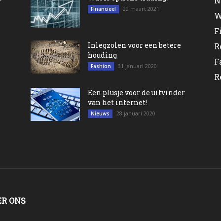
N
22 maart 2021
Financieel
W
F
Inlegzolen voor een betere
R
houding
F
31 januari 2020
Fashion
R
Een plusje voor de uitvinder
van het internet!
28 januari 2020
Nieuws
ER ONS