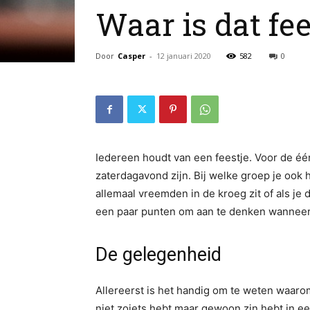
Waar is dat fee
Door
Casper
-
12 januari 2020
582
0
Iedereen houdt van een feestje. Voor de één
zaterdagavond zijn. Bij welke groep je ook h
allemaal vreemden in de kroeg zit of als je 
een paar punten om aan te denken wanneer 
De gelegenheid
Allereerst is het handig om te weten waarom
niet zoiets hebt maar gewoon zin hebt in ee