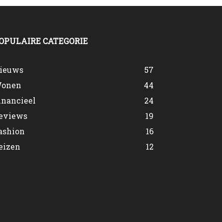
OPULAIRE CATEGORIE
ieuws
57
onen
44
inancieel
24
eviews
19
ashion
16
eizen
12