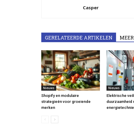
Casper
GERELATEERDE ARTIKELEN
MEER
Nieuws
Nieuws
Shopify en modulaire
Elektrische vei
strategieën voor groeiende
duurzaamheid
merken
energietechni