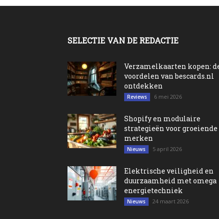
SELECTIE VAN DE REDACTIE
Verzamelkaarten kopen: d
voordelen van bescards.nl
ontdekken
6 mei 2026
Reviews
Shopify en modulaire
strategieën voor groeiende
merken
5 april 2026
Nieuws
Elektrische veiligheid en
duurzaamheid met omega
energietechniek
24 maart 2026
Nieuws