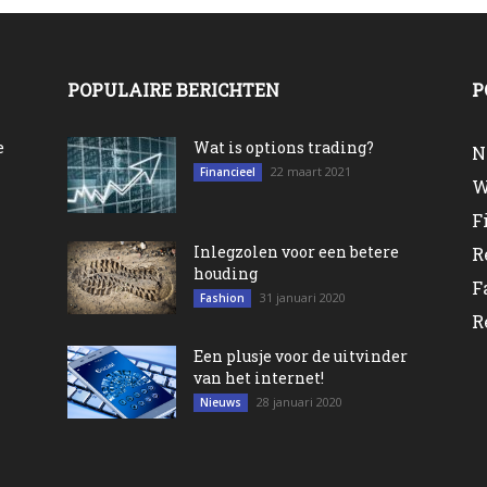
POPULAIRE BERICHTEN
P
e
Wat is options trading?
N
22 maart 2021
Financieel
W
F
Inlegzolen voor een betere
R
houding
F
31 januari 2020
Fashion
R
Een plusje voor de uitvinder
van het internet!
28 januari 2020
Nieuws