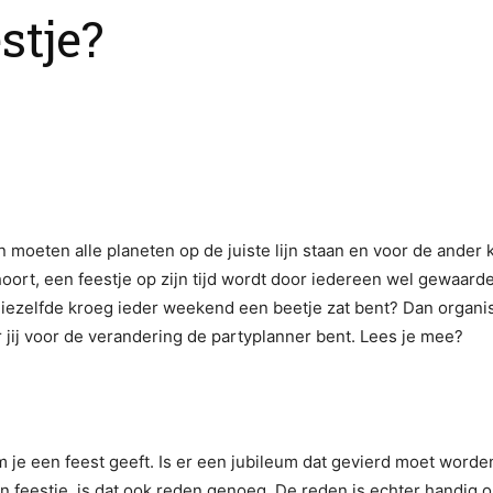
stje?
 moeten alle planeten op de juiste lijn staan en voor de ander 
oort, een feestje op zijn tijd wordt door iedereen wel gewaarde
diezelfde kroeg ieder weekend een beetje zat bent? Dan organise
jij voor de verandering de partyplanner bent. Lees je mee?
 je een feest geeft. Is er een jubileum dat gevierd moet worde
n feestje, is dat ook reden genoeg. De reden is echter handig 