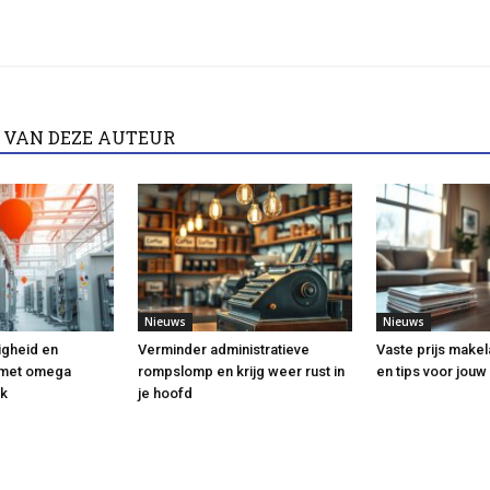
 VAN DEZE AUTEUR
Nieuws
Nieuws
ligheid en
Verminder administratieve
Vaste prijs makel
 met omega
rompslomp en krijg weer rust in
en tips voor jou
ek
je hoofd